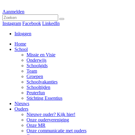
Aanmelden
Instagram
Facebook
LinkedIn
Inloggen
Home
School
Missie en Visie
Onderwijs
Schoolgids
Team
Groepen
Schoolvakanties
Schooltijden
Peuterfun
Stichting Essentius
Nieuws
Ouders
Nieuwe ouder? Kijk hier!
Onze oudervereniging
Onze MR
Onze communicatie met ouders