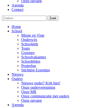
Onze opvang
Agenda
Contact
Zoek
Home
School
Missie en Visie
Onderwijs
Schoolgids
Team
Groepen
Schoolvakanties
Schooltijden
Peuterfun
Stichting Essentius
Nieuws
Ouders
Nieuwe ouder? Kijk hier!
Onze oudervereniging
Onze MR
Onze communicatie met ouders
Onze opvang
Agenda