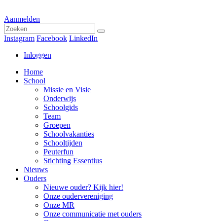
Aanmelden
Instagram
Facebook
LinkedIn
Inloggen
Home
School
Missie en Visie
Onderwijs
Schoolgids
Team
Groepen
Schoolvakanties
Schooltijden
Peuterfun
Stichting Essentius
Nieuws
Ouders
Nieuwe ouder? Kijk hier!
Onze oudervereniging
Onze MR
Onze communicatie met ouders