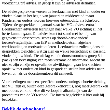
voorzichtig pré advies. In groep 8 zijn de adviezen definitief.
De adviesgesprekken voeren de leerkrachten met kind en ouder en
vinden plaats in het begin van januari en midden/eind maart.
Kinderen en ouders worden hiervoor uitgenodigd via Klasbord.
Tijdens de gesprekken in januari staat het VO-advies centraal.
Leerkrachten adviseren leerlingen naar welke VO richting zij het
beste kunnen gaan. Dit advies komt tot stand met behulp van
gegevens uit observaties, scores op ‘hoofd-hart-handen’
toetsen/vragenlijsten van IEP en methodetoetsen, algehele
werkhouding en motivatie tot leren. Leerkrachten zullen tijdens de
gesprekken toelichten wat zij zien en welke leerrichting zij passend
vinden bij uw kind. De uitslag van de doorstroomtoets groep 8 is
(vaak) een bevestiging van reeds verzamelde informatie. Mocht dit
niet zo zijn en zijn er opvallende afwijkingen, gaan leerkrachten
opnieuw met ouders en kind in gesprek en stellen hun advies naar
boven bij, als de doorstroomtoets dit aangeeft.
Voor leerlingen met een specifieke ondersteuningsbehoefte richting
het VO, zijn er, buiten deze gesprekkencyclus, nog meer gesprekken
met ouders en kind. Hoe dit verloopt is afhankelijk van de
procedures van de VO-school. De intern begeleider is hier ook bij
betrokken.
Bekijk de schooltour!