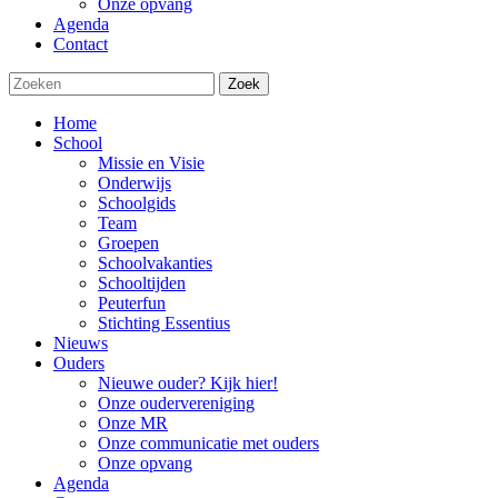
Onze opvang
Agenda
Contact
Zoek
Home
School
Missie en Visie
Onderwijs
Schoolgids
Team
Groepen
Schoolvakanties
Schooltijden
Peuterfun
Stichting Essentius
Nieuws
Ouders
Nieuwe ouder? Kijk hier!
Onze oudervereniging
Onze MR
Onze communicatie met ouders
Onze opvang
Agenda