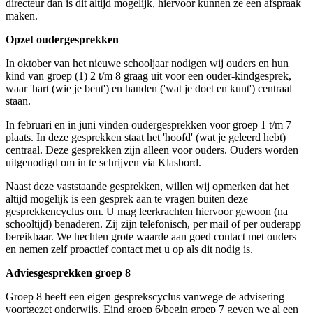
directeur dan is dit altijd mogelijk, hiervoor kunnen ze een afspraak
maken.
Opzet oudergesprekken
In oktober van het nieuwe schooljaar nodigen wij ouders en hun
kind van groep (1) 2 t/m 8 graag uit voor een ouder-kindgesprek,
waar 'hart (wie je bent') en handen ('wat je doet en kunt') centraal
staan.
In februari en in juni vinden oudergesprekken voor groep 1 t/m 7
plaats. In deze gesprekken staat het 'hoofd' (wat je geleerd hebt)
centraal. Deze gesprekken zijn alleen voor ouders. Ouders worden
uitgenodigd om in te schrijven via Klasbord.
Naast deze vaststaande gesprekken, willen wij opmerken dat het
altijd mogelijk is een gesprek aan te vragen buiten deze
gesprekkencyclus om. U mag leerkrachten hiervoor gewoon (na
schooltijd) benaderen. Zij zijn telefonisch, per mail of per ouderapp
bereikbaar. We hechten grote waarde aan goed contact met ouders
en nemen zelf proactief contact met u op als dit nodig is.
Adviesgesprekken groep 8
Groep 8 heeft een eigen gesprekscyclus vanwege de advisering
voortgezet onderwijs. Eind groep 6/begin groep 7 geven we al een