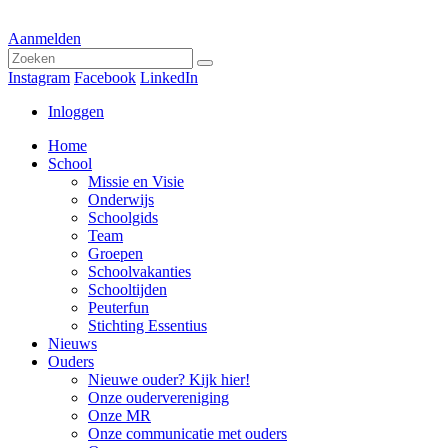
Aanmelden
Instagram
Facebook
LinkedIn
Inloggen
Home
School
Missie en Visie
Onderwijs
Schoolgids
Team
Groepen
Schoolvakanties
Schooltijden
Peuterfun
Stichting Essentius
Nieuws
Ouders
Nieuwe ouder? Kijk hier!
Onze oudervereniging
Onze MR
Onze communicatie met ouders