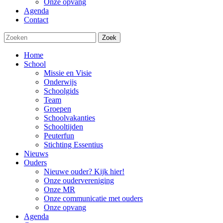
Onze opvang
Agenda
Contact
Zoek
Home
School
Missie en Visie
Onderwijs
Schoolgids
Team
Groepen
Schoolvakanties
Schooltijden
Peuterfun
Stichting Essentius
Nieuws
Ouders
Nieuwe ouder? Kijk hier!
Onze oudervereniging
Onze MR
Onze communicatie met ouders
Onze opvang
Agenda