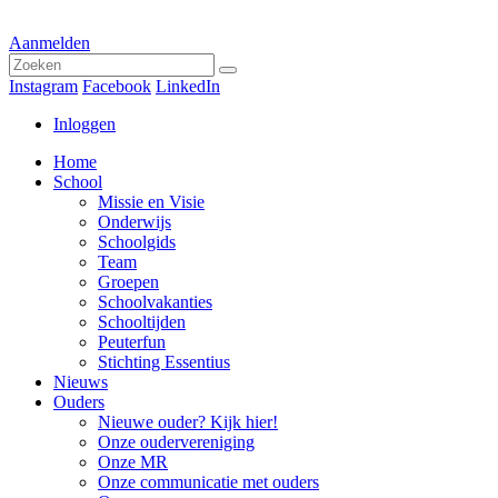
Aanmelden
Instagram
Facebook
LinkedIn
Inloggen
Home
School
Missie en Visie
Onderwijs
Schoolgids
Team
Groepen
Schoolvakanties
Schooltijden
Peuterfun
Stichting Essentius
Nieuws
Ouders
Nieuwe ouder? Kijk hier!
Onze oudervereniging
Onze MR
Onze communicatie met ouders