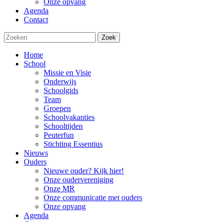
Onze opvang
Agenda
Contact
Zoek
Home
School
Missie en Visie
Onderwijs
Schoolgids
Team
Groepen
Schoolvakanties
Schooltijden
Peuterfun
Stichting Essentius
Nieuws
Ouders
Nieuwe ouder? Kijk hier!
Onze oudervereniging
Onze MR
Onze communicatie met ouders
Onze opvang
Agenda