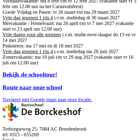
Voorjaarsvakantie: ma 8 febr t/m vr 12 febr 2027 (vakantie start vr 5
febr om 12.00 uur na het Carnavalsfeest)
Goede Vrijdag en Pasen: vr 26 maart t/m ma 29 maart 2027
Vrije dag groepen 1 t/m 4
i.v.m. studiedag di 30 maart 2027
Meivakantie / Hemelvaart: ma 26 april t/m vr 7 mei 2027 (vakantie
start vr 23 april om 12.00 uur)
Vrije dagen voor alle groepen
i.v.m. studie-twee-daagse do 13 en vr
14 mei 2027
Pinksteren: ma 17 mei en di 18 mei 2027
Vrije dag groepen 1 t/m 4
i.v.m. studiedag ma 28 juni 2027
Zomervakantie: ma 19 juli t/m vr 29 aug 2027 (vakantie start vr 16
juli om 12.00 uur)
Bekijk de schooltour!
Route naar onze school
Navigeer met Google maps naar onze locatie.
Terborgseweg 25, 7084 AC Breedenbroek
tel: 0315 - 655269