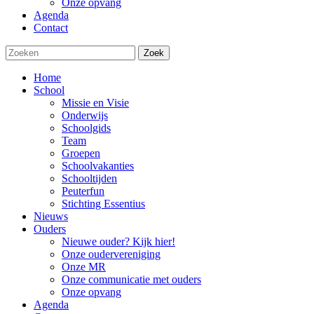
Onze opvang
Agenda
Contact
Zoek
Home
School
Missie en Visie
Onderwijs
Schoolgids
Team
Groepen
Schoolvakanties
Schooltijden
Peuterfun
Stichting Essentius
Nieuws
Ouders
Nieuwe ouder? Kijk hier!
Onze oudervereniging
Onze MR
Onze communicatie met ouders
Onze opvang
Agenda