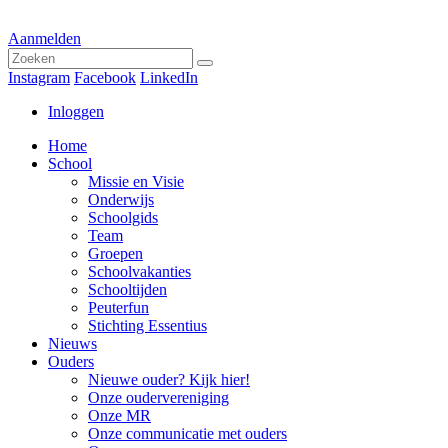
Aanmelden
Instagram
Facebook
LinkedIn
Inloggen
Home
School
Missie en Visie
Onderwijs
Schoolgids
Team
Groepen
Schoolvakanties
Schooltijden
Peuterfun
Stichting Essentius
Nieuws
Ouders
Nieuwe ouder? Kijk hier!
Onze oudervereniging
Onze MR
Onze communicatie met ouders