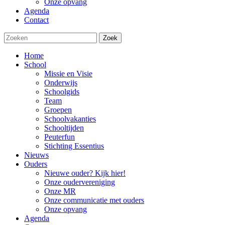
Onze opvang
Agenda
Contact
Zoek
Home
School
Missie en Visie
Onderwijs
Schoolgids
Team
Groepen
Schoolvakanties
Schooltijden
Peuterfun
Stichting Essentius
Nieuws
Ouders
Nieuwe ouder? Kijk hier!
Onze oudervereniging
Onze MR
Onze communicatie met ouders
Onze opvang
Agenda