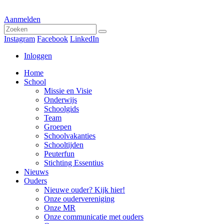
Aanmelden
Instagram
Facebook
LinkedIn
Inloggen
Home
School
Missie en Visie
Onderwijs
Schoolgids
Team
Groepen
Schoolvakanties
Schooltijden
Peuterfun
Stichting Essentius
Nieuws
Ouders
Nieuwe ouder? Kijk hier!
Onze oudervereniging
Onze MR
Onze communicatie met ouders